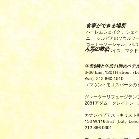
食事ができる場所
ハーレムシェイク
、シェイ
ニ、
シルビアのソウルフ
コーナーソーシャル、ババ
人気の教会
スター、ポパイズ、マクド
午前8時と午前11時のベテ
2-26 East 120TH street（
Ave）212.860.1510
（マウントモリスパークの
グレーターリフュージテン
2081アダム・クレイトン・パ
カナンバプテストキリスト
132 W.116th st（bet。Len
212.866.0301