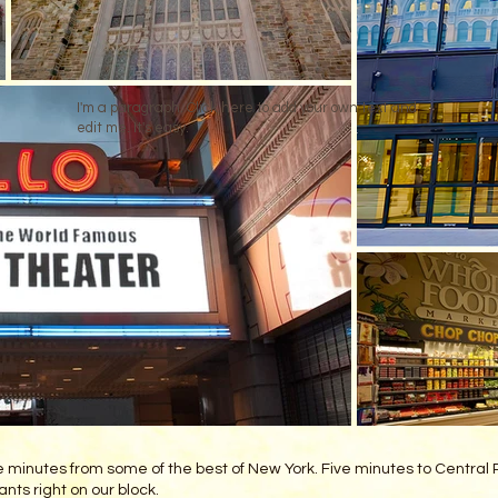
I'm a paragraph. Click here to add your own text and
edit me. It's easy.
 minutes from some of the best of New York. Five minutes to Central P
ts right on our block.