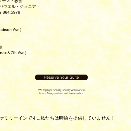
プテスト教会
・パウエル・ジュニア・
864.5976
Madison Ave）
会
enox＆7th Ave）
Reserve Your Suite
We reply personally, usually within a few
hours. Always within one business day.
ァミリーインです...私たちは時給を提供していません！