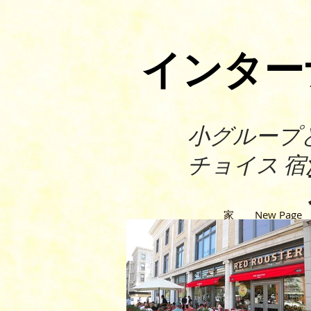
インター
小グループ
チョイス 宿
家
New Page