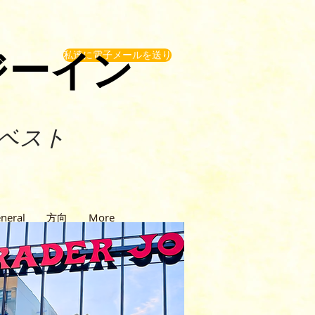
ジーイン
私達に電子メールを送り
ベスト
neral
方向
More