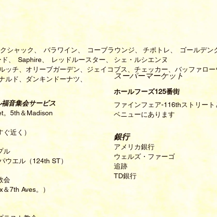
クシャック、
バラワイン、
コーブラウンジ、
チポトレ、
ゴールデン
ード、
Saphire、
レッドルースター、
シェ・ルシエンヌ
ルッチ、オリーブガーデン、ジェイコブス、チェッカー、バッファロー
スーパーマーケット
ナルド、ダンキンドーナツ、
ホールフーズ125番街
ル福音集会サービス
ファインフェア-116thストリー
bet。5th＆Madison
ベニューにあります
すぐ近く）
銀行
アメリカ銀行
プル
ウェルズ・ファーゴ
ウエル（124th ST）
追跡
TD銀行
教会
ox＆7th Aves。）