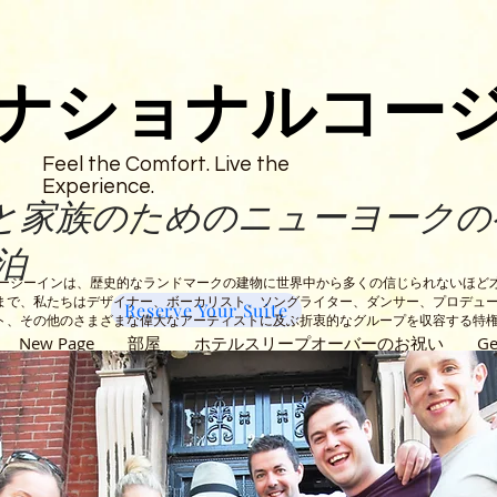
ナショナルコー
Feel the Comfort. Live the
Experience.
と家族のためのニューヨークの
泊
コージーインは、歴史的なランドマークの建物に世界中から多くの信じられないほど
まで、私たちはデザイナー、ボーカリスト、ソングライター、ダンサー、プロデュ
Reserve Your Suite
ト、その他のさまざまな偉大なアーティストに及ぶ折衷的なグループを収容する特
New Page
部屋
ホテルスリープオーバーのお祝い
Ge