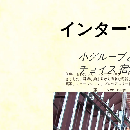
インター
小グループ
チョイス 宿
何年にもわたってインターナショナル 
きました。謙虚な始まりから有名な称賛
真家、ミュージシャン、プロのアスリー
家
New Page