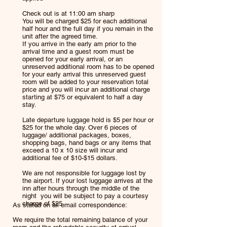
Check out is at 11:00 am sharp
You will be charged $25 for each additional
half hour and the full day if you remain in the
unit after the agreed time.
If you arrive in the early am prior to the
arrival time and a guest room must be
opened for your early arrival, or an
un
reserved additional room has to be opened
for your early arrival this unreserved guest
room will be added to your reservation total
price and you will incur an additional charge
starting at $75 or equivalent to half a day
stay.
Late departure luggage hold is $5 per hour or
$25 for the whole day. Over 6 pieces of
luggage/ additional packages, boxes,
shopping bags, hand bags or any items that
exceed a 10 x 10 size will incur and
additional fee of $10-$15 dollars.
We are not responsible for luggage lost by
the airport. If your lost luggage arrives at the
inn after hours through the middle of the
night you will be subject to pay a courtesy
charge of $25
As stated on all email correspondence:
We require the total remaining balance of your