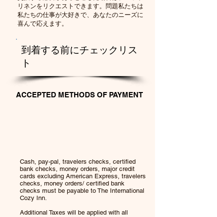
リネンをリクエストできます。問題私たちは
私たちの仕事が大好きで、あなたのニーズに
喜んで応えます
。
到着する前にチェックリス
ト
ACCEPTED METHODS OF PAYMENT
Cash, pay-pal, travelers checks, certified
bank checks, money orders, major credit
cards excluding American Express,
travelers
checks, money orders/ certified bank
checks must be payable to The International
Cozy Inn.
Additional Taxes will be applied with all