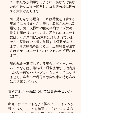
て、私たちが指示するように、あなたはあな
たの余分なゴミを降ろし、ゴミ処分場に処分
する責任があります。
引っ越しをする場合、これは荷物を保管する
場所ではありません。美しく装飾されたお部
屋では、お一人様2〜3個の平均サイズの荷
物をお預かりいたします。私たちのユニット
にはボックス/個人用家具は許可されていま
せん。荷物は2〜3個に制限する必要があり
ます。その制限を超えると、追加料金が請求
されるか、ユニットへのアクセスが拒否され
ます。
箱の配達を期待している場合。ベビーカー、
バイクなどは、飛行機に通常使用する機内持
ち込み手荷物やバッグよりも大きくてはなり
ません。客室への乳母車や自転車の持ち込み
はご遠慮ください。
置き忘れた商品については責任を負いか
ねます。
出発日にユニットをよく調べて、アイテムが
残っていないことを確認してください。あな