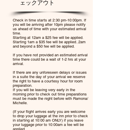
ェックアウト
Check in time starts at 2:30 pm-10:00pm. If
you will be arriving after 10pm please notify
us ahead of time with your estimated arrival
time.
Starting at 12am a $25 fee will be applied.
Starting 1am a $35 fee will be applied..2am
and beyond a $50 fee will be applied.
If you have not provided an estimated arrival
time there could be a wait of 1-2 hrs at your
arrival.
If there are any unforeseen delays or issues
in a suite the day of your arrival we reserve
the right to have a courtesy hour for room
preparation.
If you will be leaving very early in the
morning prior to check out time preparations
must be made the night before with Ramona/
Michelle.
(If your flight arrives early you are welcome
to drop your luggage at the inn prior to check
in starting at 10:00 am ONLY) if you leave
your luggage prior to 10:00am a fee will be
applied