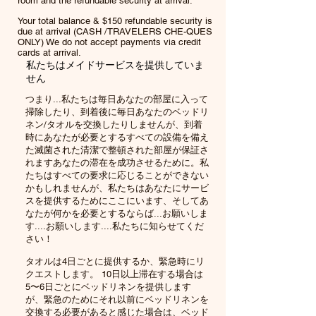
room and the refundable security at arrival.
Your total balance & $150 refundable security is
due at arrival (CASH /TRAVELERS CHE-QUES
ONLY) We do not accept payments via credit
cards at arrival.
私たちはメイドサービスを提供していま
せん
つまり...私たちは毎日あなたの部屋に入って
掃除したり、到着後に毎日あなたのベッドリ
ネン/タオルを交換したりしませんが、到着
時にあなたが必要とするすべての設備を備え
た滅菌された清潔で整頓された部屋が保証さ
れますあなたの滞在を成功させるために。私
たちはすべての要求に応じることができない
かもしれませんが、私たちはあなたにサービ
スを提供するためにここにいます、そしてあ
なたが何かを必要とするならば...お願いしま
す....お願いします....私たちに知らせてくだ
さい！
タオルは4日ごとに提供するか、緊急時にリ
クエストします。 10日以上滞在する場合は
5〜6日ごとにベッドリネンを提供します
が、緊急のためにそれ以前にベッドリネンを
交換する必要があると感じた場合は、ベッド