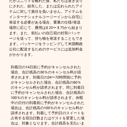
たがユニットを離れた後、私たちは置き去り
にされた、紛失した、または忘れられたアイ
テムに対して責任を負いません。アイテムを
インターナショナルコージーインから自宅に
発送する必要がある場合、重量の仕様/発送
場所に応じて、費用は$ 20〜 $ 75から始まり
ます。また、前払いの自己宛の封筒/パッケ
ージを送って、持ち物を発送することもでき
ます。パッケージをラッピングして米国郵政
公社に配送するためのサービスには追加料金
がかかります。
到着日の14日前に予約がキャンセルされた
場合、合計残高の30％のキャンセル料が請
求されます。到着日の24〜72時間前に予約
がキャンセルされた場合、合計残高の60％
のキャンセル料が請求されます。同じ到着日
に予約がキャンセルされた場合、合計残高の
100％のキャンセル料が請求されます。休暇
中の日付の到着前に予約がキャンセルされた
場合は、合計残高の100％のキャンセル料が
請求されます。到着して予約日のスイートを
占有する宿泊日数またはゲストを変更した場
合は、対象となります。合計残高を支払いま