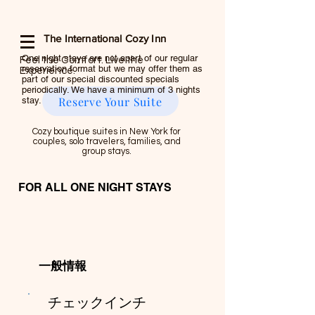
The International Cozy Inn
One night stays are not apart of our regular
Feel the Comfort. Live the
reservation format but we may offer them as
Experience.
part of our special discounted specials
periodically. We have a minimum of 3 nights
Reserve Your Suite
stay.
Cozy boutique suites in New York for
couples, solo travelers, families, and
group stays.
FOR ALL ONE NIGHT STAYS
一般情報
チェックインチ