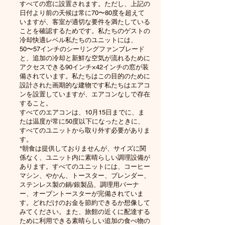
すべての窓に設置されます。ただし、上記の
日付より前の天候は常に70〜80度を超えて
いますが、客室が適切な要件を満たしている
ことを確認するためです。私たちのゲストの
冷却快適レベル私たちのユニットには、
50〜57インチのシーリングファンブレード
と、追加の冷却と新鮮な空気が流れるために
アクセスできる90インチ×42インチの窓が装
備されています。私たちはこの目的のために
設計された画期的な建物です私たちはエアコ
ンを設置していますが、エアコンなしで存在
すること。
すべてのエアコンは、10月15日までに、ま
たは温度が常に50度以下になったときに、
すべてのユニットから取り外す必要がありま
す。
*朝食は提供しておりませんが、サイズに関
係なく、ユニット内に素晴らしい調理設備が
あります。すべてのユニットには、コーヒー
マシン、やかん、トースター、ブレンダー、
ステンレス製の鍋/銀製品、調理用バーナ
ー、オーブントースターが完備されていま
す。どれだけのお金を節約できるか想像して
みてください。また、旅館の近くに配達する
ために利用できる素晴らしい追加の食べ物の