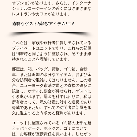
オプションがあります。さらに、インターナ
ショナルコージーインの近くにはさまざまな
レストランやカフェがあります。
過剰なゲスト/荷物/アイテム/ゴミ
これらは、家族や旅行者に貸し出されている
プライベートユニットであり、これらの部屋
は到着時と同じように整頓され、そのまま維
持されることを理解しています。
部屋は、箱、バッグ、荷物、ゴミ箱、自転
車、または追加の余分なアイテム、および余
分な訪問者で混雑してはなりません。この場
合、ニューヨーク市消防局との直接の違反に
該当し、ホテルに罰金が科せられ、ゲストに
引き継がれます。罰金を科す代わりに、私は
所有者として、私の財産に対する違反であり
脅威であるため、すべての訪問者に部屋を永
久に退去するよう求める権利があります。
ユニットに配置されているゴミ箱の上部を超
えるパッケージ、ボックス、ゴミについて
は、お客様が直接責任を負います。したがっ