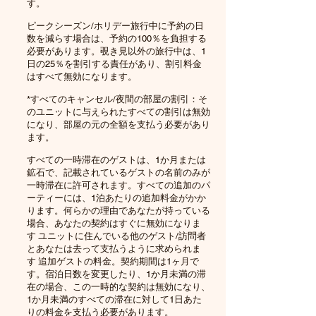
す。
ピークシーズン/ホリデー旅行中に予約の日
数を減らす場合は、予約の100％を負担する
必要があります。覗き見以外の旅行中は、1
日の25％を割引する責任があり、割引料金
はすべて無効になります。
*すべてのキャンセル/夜間の部屋の割引：そ
のユニットに与えられたすべての割引は無効
になり、部屋の元の全額を支払う必要があり
ます。
すべての一時滞在のゲストは、1か月または
鉱石で、記載されているゲストの名前のみが
一時滞在に許可されます。すべての追加のパ
ーティーには、1泊あたりの追加料金がかか
ります。何らかの理由であなたが持っている
場合、あなたの契約はすぐに無効になりま
す
ユニットに住んでいる他のゲスト/訪問者
とあなたは去って支払うように求められま
す
追加ゲストの料金。契約期間は1ヶ月で
す。宿泊日数を変更したり、1か月未満の滞
在の場合、この一時的な契約は無効になり、
1か月未満のすべての滞在に対して1日あた
りの料金を支払う必要があります。