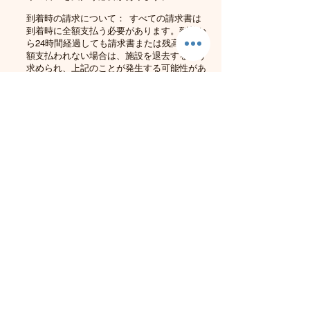
到着時の請求について：
すべての請求書は
到着時に全額支払う必要があります。到着か
ら24時間経過しても請求書または残高が全
額支払われない場合は、施設を退去するよう
求められ、上記のことが発生する可能性があ
ります。
騒音/妨害ポリシー
インターナショナルコージーインは、すべて
のお客様に平和な環境を維持するよう努めて
います。他のゲストに注意し、騒音レベルを
最小限に抑えてください。他のゲストからの
騒音苦情がある場合は、警告が表示されま
す。 2回目の騒音苦情がある場合は、敷地を
離れるように求められます。
ペットは許可されていません
追加の当事者/訪問客
To all visitors/ additional parties residing in