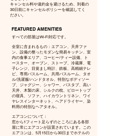
キャンセル料や違約金を避けるため、到着の
30日前にキャンセルポリシーを確認してく
ださい。
FEATURED AMENITIES
部屋はWi-Fi対応です。
すべての
全室に含まれるもの：エアコン、天井ファ
ン、設備の整ったモダンな簡易キッチン、室
内の食事エリア、コーヒー/ティー設備、ト
ースター、オーブン、ストーブ、冷蔵庫、電
子レンジ、目覚まし時計、鉄板、高精細テレ
ビ、専用バスルーム、共用バスルーム、タオ
ル/洗濯服/ハンドタオル、特別なボディソー
プ、ジャグジー、シャワー、バスタブ、高い
天井、木製の床、シルクの枕、ピロートップ
の寝具、ソファ、ハイカウントリネン、ワイ
ヤレスインターネット、ヘアドライヤー、染
料用の特別なヘアタオル。
エアコンについて：
窓から1フィート足らずのところにある各部
屋に常にエアコンが設置されています。この
エアコンは、5月15日から30日までホテルの