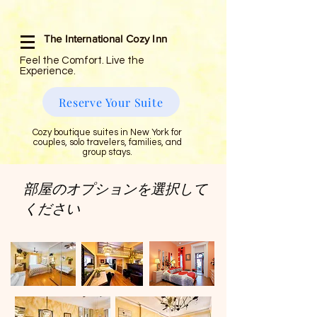
The International Cozy Inn
Feel the Comfort. Live the
Experience.
Reserve Your Suite
Cozy boutique suites in New York for
couples, solo travelers, families, and
group stays.
部屋のオプションを選択して
ください