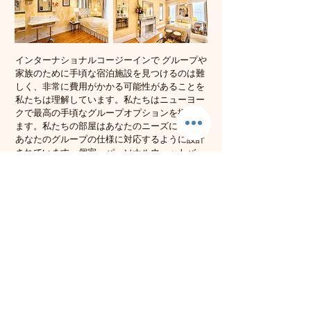
インターナショナルコージーインで
グループや
家族のために手頃な宿泊施設を見つけるのは難
しく、非常に費用がかかる可能性があることを
私たちは理解しています。私たちはニューヨー
クで最高の手頃なグループオプションを提供し
ます。私たちの部屋はあなたのニーズに合い、
あなたのグループの仕様に対応するように設計
されています。個室、パーソナルウェットバー
またはクッキングエリア、プライベートバスル
ームをご用意しておりますので、ご家族やご友
人とおくつろぎいただけます。
Reserve Your Suite
We reply personally, usually
within a few hours. Always within
one business day.